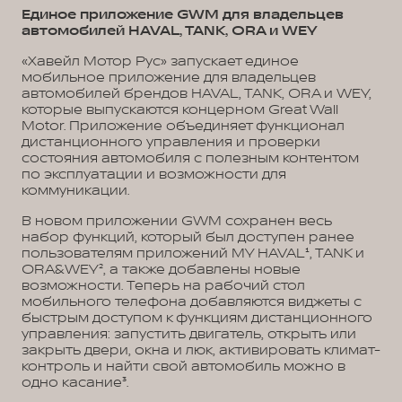
Единое приложение GWM для владельцев
автомобилей HAVAL, TANK, ORA и WEY
«Хавейл Мотор Рус» запускает единое
мобильное приложение для владельцев
автомобилей брендов HAVAL, TANK, ORA и WEY,
которые выпускаются концерном Great Wall
Motor. Приложение объединяет функционал
дистанционного управления и проверки
состояния автомобиля с полезным контентом
по эксплуатации и возможности для
коммуникации.
В новом приложении GWM сохранен весь
набор функций, который был доступен ранее
пользователям приложений MY HAVAL¹, TANK и
ORA&WEY², а также добавлены новые
возможности. Теперь на рабочий стол
мобильного телефона добавляются виджеты с
быстрым доступом к функциям дистанционного
управления: запустить двигатель, открыть или
закрыть двери, окна и люк, активировать климат-
контроль и найти свой автомобиль можно в
одно касание³.