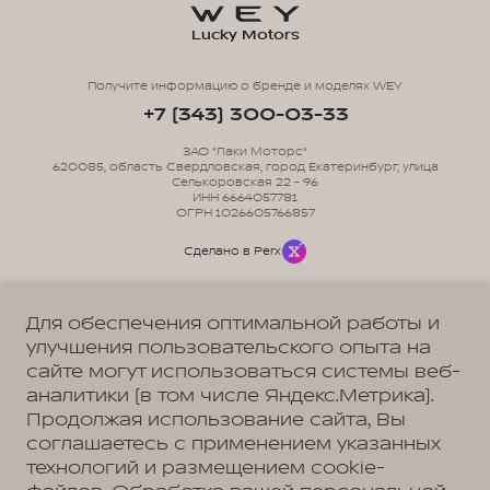
Lucky Motors
Получите информацию о бренде и моделях WEY
+7 (343) 300-03-33
ЗАО "Лаки Моторс"
620085, область Свердловская, город Екатеринбург, улица
Селькоровская 22 - 96
ИНН 6664057781
ОГРН 1026605766857
Сделано в Perx
Для обеспечения оптимальной работы и
улучшения пользовательского опыта на
сайте могут использоваться системы веб-
Политика обработки персональных данных
Пользовательское соглашение
аналитики (в том числе Яндекс.Метрика).
Согласие на коммуникацию
Согласие на предоставление персональных данных третьим лицам
Продолжая использование сайта, Вы
Согласие на обработку ПД
соглашаетесь с применением указанных
технологий и размещением cookie-