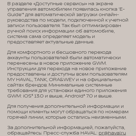
В разделе «Доступные сервисы» на экране
управления автомобилем появилась кнопка ‘E-
Guide’⁴ для автоматической загрузки онлайн-
руководства по модели, подключенной к учетной
записи пользователя. Так был оптимизирован
ручной поиск информации об автомобиле,
система сама определяет модель и
предоставляет актуальные данные.
Для комфортного и бесшовного перехода
аккаунты пользователей были автоматически
перенесены в новое приложение GWM.
Инструкции для перехода на новое приложение
предоставлены и доступны всем пользователям
MY HAVAL, TANK, ORA&WEY и на официальных
сайтах брендов. Минимальные системные
требования для установки единого приложения
GWM: iOS⁵ 13.0 и выше, Android⁶ 7.0 и выше.
Для получения дополнительной информации и
помощи клиенты могут обращаться по номерам
горячей линии, которые остались неизменными.
За дополнительной информацией, пожалуйста,
обращайтесь: Пресс-служба HAVAL:
pr@haval.ru