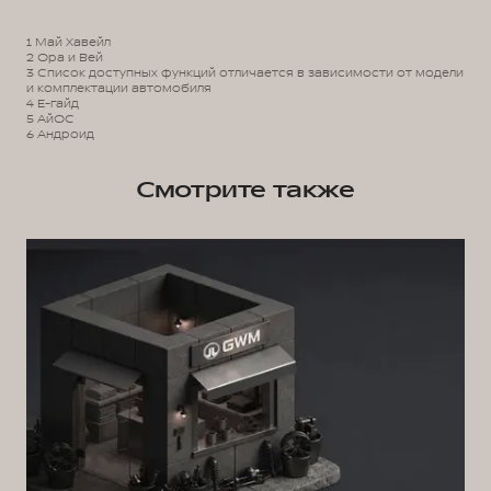
1 Май Хавейл
2 Ора и Вей
3 Список доступных функций отличается в зависимости от модели
и комплектации автомобиля
4 Е-гайд
5 АйОС
6 Андроид
Смотрите также