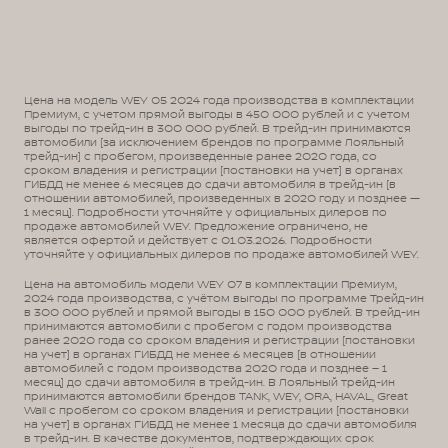
Цена на модель WEY 05 2024 года производства в комплектации
Премиум, с учетом прямой выгоды в 450 000 рублей и с учетом
выгоды по трейд-ин в 300 000 рублей. В трейд-ин принимаются
автомобили (за исключением брендов по программе Лояльный
трейд-ин) с пробегом, произведенные ранее 2020 года, со
сроком владения и регистрации (постановки на учет) в органах
ГИБДД не менее 6 месяцев до сдачи автомобиля в трейд-ин (в
отношении автомобилей, произведенных в 2020 году и позднее —
1 месяц). Подробности уточняйте у официальных дилеров по
продаже автомобилей WEY. Предложение ограничено, не
является офертой и действует с 01.03.2026. Подробности
уточняйте у официальных дилеров по продаже автомобилей WEY.
Цена на автомобиль модели WEY 07 в комплектации Премиум,
2024 года производства, с учётом выгоды по программе Трейд-ин
в 300 000 рублей и прямой выгоды в 150 000 рублей. В трейд-ин
принимаются автомобили с пробегом с годом производства
ранее 2020 года со сроком владения и регистрации (постановки
на учет) в органах ГИБДД не менее 6 месяцев (в отношении
автомобилей с годом производства 2020 года и позднее – 1
месяц) до сдачи автомобиля в трейд-ин. В Лояльный трейд-ин
принимаются автомобили брендов TANK, WEY, ORA, HAVAL, Great
Wall с пробегом со сроком владения и регистрации (постановки
на учет) в органах ГИБДД не менее 1 месяца до сдачи автомобиля
в трейд-ин. В качестве документов, подтверждающих срок