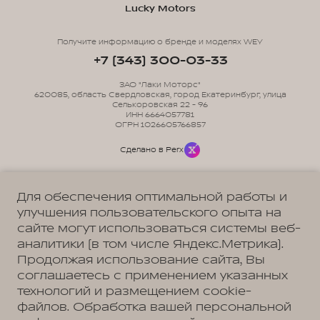
Lucky Motors
Получите информацию о бренде и моделях WEY
+7 (343) 300-03-33
ЗАО "Лаки Моторс"
620085, область Свердловская, город Екатеринбург, улица
Селькоровская 22 - 96
ИНН 6664057781
ОГРН 1026605766857
Сделано в Perx
Для обеспечения оптимальной работы и
улучшения пользовательского опыта на
сайте могут использоваться системы веб-
Политика обработки персональных данных
Пользовательское соглашение
аналитики (в том числе Яндекс.Метрика).
Согласие на коммуникацию
Согласие на предоставление персональных данных третьим лицам
Продолжая использование сайта, Вы
Согласие на обработку ПД
соглашаетесь с применением указанных
технологий и размещением cookie-
файлов. Обработка вашей персональной