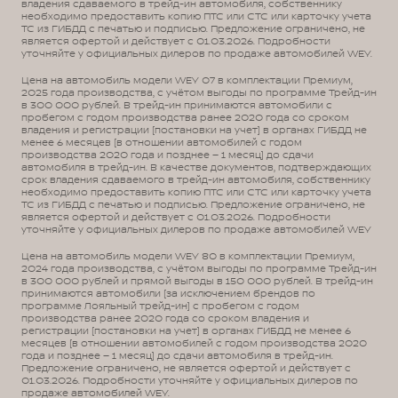
владения сдаваемого в трейд-ин автомобиля, собственнику
необходимо предоставить копию ПТС или СТС или карточку учета
ТС из ГИБДД с печатью и подписью. Предложение ограничено, не
является офертой и действует с 01.03.2026. Подробности
уточняйте у официальных дилеров по продаже автомобилей WEY.
Цена на автомобиль модели WEY 07 в комплектации Премиум,
2025 года производства, с учётом выгоды по программе Трейд-ин
в 300 000 рублей. В трейд-ин принимаются автомобили с
пробегом с годом производства ранее 2020 года со сроком
владения и регистрации (постановки на учет) в органах ГИБДД не
менее 6 месяцев (в отношении автомобилей с годом
производства 2020 года и позднее – 1 месяц) до сдачи
автомобиля в трейд-ин. В качестве документов, подтверждающих
срок владения сдаваемого в трейд-ин автомобиля, собственнику
необходимо предоставить копию ПТС или СТС или карточку учета
ТС из ГИБДД с печатью и подписью. Предложение ограничено, не
является офертой и действует с 01.03.2026. Подробности
уточняйте у официальных дилеров по продаже автомобилей WEY
Цена на автомобиль модели WEY 80 в комплектации Премиум,
2024 года производства, с учётом выгоды по программе Трейд-ин
в 300 000 рублей и прямой выгоды в 150 000 рублей. В трейд-ин
принимаются автомобили (за исключением брендов по
программе Лояльный трейд-ин) с пробегом с годом
производства ранее 2020 года со сроком владения и
регистрации (постановки на учет) в органах ГИБДД не менее 6
месяцев (в отношении автомобилей с годом производства 2020
года и позднее – 1 месяц) до сдачи автомобиля в трейд-ин.
Предложение ограничено, не является офертой и действует с
01.03.2026. Подробности уточняйте у официальных дилеров по
продаже автомобилей WEY.