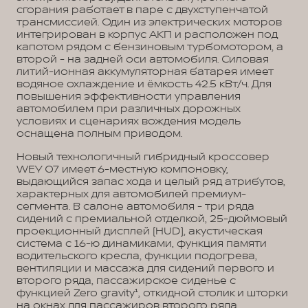
сгорания работает в паре с двухступенчатой
трансмиссией. Один из электрических моторов
интегрирован в корпус АКП и расположен под
капотом рядом с бензиновым турбомотором, а
второй - на задней оси автомобиля. Силовая
литий-ионная аккумуляторная батарея имеет
водяное охлаждение и ёмкость 42.5 кВт/ч. Для
повышения эффективности управления
автомобилем при различных дорожных
условиях и сценариях вождения модель
оснащена полным приводом.
Новый технологичный гибридный кроссовер
WEY 07 имеет 6-местную компоновку,
выдающийся запас хода и целый ряд атрибутов,
характерных для автомобилей премиум-
сегмента. В салоне автомобиля - три ряда
сидений с премиальной отделкой, 25-дюймовый
проекционный дисплей (HUD), акустическая
система с 16-ю динамиками, функция памяти
водительского кресла, функции подогрева,
вентиляции и массажа для сидений первого и
второго ряда, пассажирское сиденье с
функцией Zero gravity¹, откидной столик и шторки
на окнах для пассажиров второго ряда.