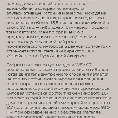
наблюдаем активный рост спроса на
автомобили, в которых используются
альтернативные источники энергии. Исходя из
статистических данных, в прошлом году было
реализовано более 13,5 тыс. электромобилей и
около 10 тыс. — гибридных. Суммарно продажи
таких автомобилей по сравнению с
предыдущим годом выросли в 8,5 раз. Мы
прогнозируем дальнейший рост
покупательского интереса в данном сегменте», -
отмечает исполнительный директор ООО
«Хавейл Мотор Рус» Андрей Акифьев.
Гибридная архитектура модели WEY 07
реализована по схеме параллельного гибрида,
когда двигатель внутреннего сгорания является
не только источником энергии для вращения
генератора, но и самостоятельно может
передавать крутящий момент на переднюю ось.
Силовая установка состоит из бензинового 1,5-
литрового турбированного силового агрегата и
двух электродвигателей суммарной мощностью
517 л.с. и впечатляющим пиковым моментом 930
Нм (при одновременной работе двигателя и
электромоторов). Двигатель внутреннего