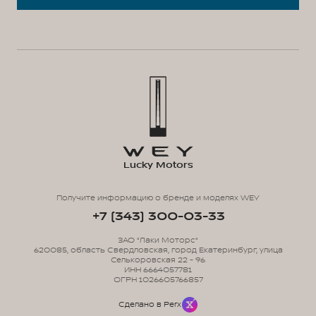
Lucky Motors
Получите информацию о бренде и моделях WEY
+7 (343) 300-03-33
ЗАО "Лаки Моторс"
620085, область Свердловская, город Екатеринбург, улица
Селькоровская 22 - 96
ИНН 6664057781
ОГРН 1026605766857
Сделано в Perx