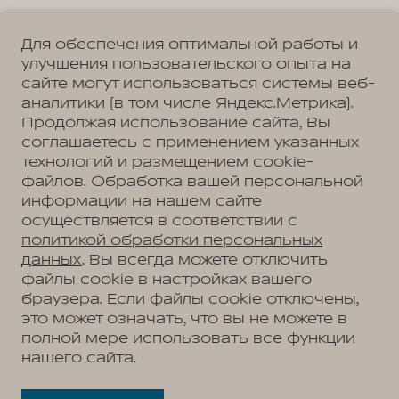
Для обеспечения оптимальной работы и
улучшения пользовательского опыта на
сайте могут использоваться системы веб-
Политика обработки персональных данных
Пользовательское соглашение
аналитики (в том числе Яндекс.Метрика).
Согласие на коммуникацию
Согласие на предоставление персональных данных третьим лицам
Продолжая использование сайта, Вы
Согласие на обработку ПД
соглашаетесь с применением указанных
технологий и размещением cookie-
файлов. Обработка вашей персональной
информации на нашем сайте
Адрес
осуществляется в соответствии с
Екатеринбург, ул. Металлургов, д. 65а
Телефон
политикой обработки персональных
+7 (343) 300-03-33
данных
. Вы всегда можете отключить
файлы cookie в настройках вашего
браузера. Если файлы cookie отключены,
это может означать, что вы не можете в
АВТОМОБИЛИ В НАЛИЧИИ
полной мере использовать все функции
МОДЕЛЬНЫЙ РЯД
нашего сайта.
WEY 05
ПОКУПАТЕЛЯМ
WEY 07
Модельный ряд
WEY 80 Премиум
ВЛАДЕЛЬЦАМ
WEY 05