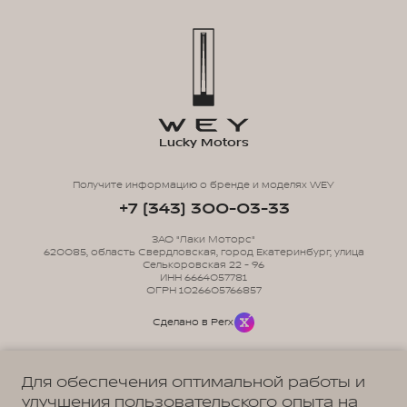
Lucky Motors
Получите информацию о бренде и моделях WEY
+7 (343) 300-03-33
ЗАО "Лаки Моторс"
620085, область Свердловская, город Екатеринбург, улица
Селькоровская 22 - 96
ИНН 6664057781
ОГРН 1026605766857
Сделано в Perx
Для обеспечения оптимальной работы и
улучшения пользовательского опыта на